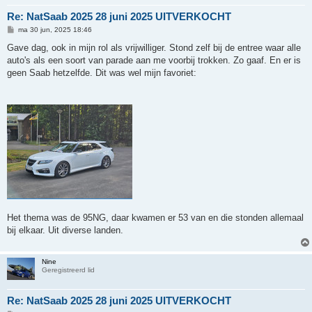
Re: NatSaab 2025 28 juni 2025 UITVERKOCHT
B
ma 30 jun, 2025 18:46
e
r
Gave dag, ook in mijn rol als vrijwilliger. Stond zelf bij de entree waar alle
i
auto's als een soort van parade aan me voorbij trokken. Zo gaaf. En er is
c
h
geen Saab hetzelfde. Dit was wel mijn favoriet:
t
Het thema was de 95NG, daar kwamen er 53 van en die stonden allemaal
bij elkaar. Uit diverse landen.
Nine
Geregistreerd lid
Re: NatSaab 2025 28 juni 2025 UITVERKOCHT