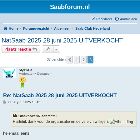
Saabforum.nl
Registreer
Aanmelden
Home
Forumoverzicht
Algemeen
Saab Club Nederland
NatSaab 2025 28 juni 2025 UITVERKOCHT
Plaats reactie
1
2
3
Vorige
37 berichten
Style&Co
Moderator + Donateur
Re: NatSaab 2025 28 juni 2025 UITVERKOCHT
B
za 28 jun, 2025 18:45
e
r
i
Blackboxer07 schreef:
↑
c
h
Hartelijk dank voor de organisatie en de vele vrijwilligers
t
helemaal eens!