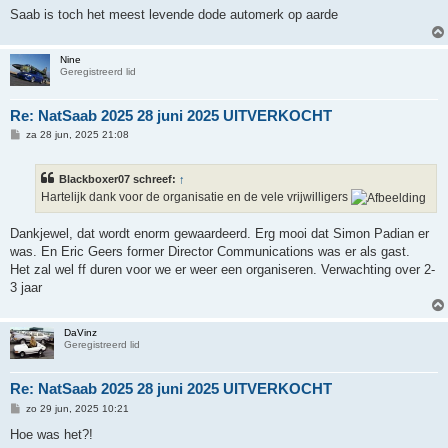
Saab is toch het meest levende dode automerk op aarde
Nine
Geregistreerd lid
Re: NatSaab 2025 28 juni 2025 UITVERKOCHT
B
za 28 jun, 2025 21:08
e
r
i
Blackboxer07 schreef:
↑
c
h
Hartelijk dank voor de organisatie en de vele vrijwilligers
t
Dankjewel, dat wordt enorm gewaardeerd. Erg mooi dat Simon Padian er
was. En Eric Geers former Director Communications was er als gast.
Het zal wel ff duren voor we er weer een organiseren. Verwachting over 2-
3 jaar
DaVinz
Geregistreerd lid
Re: NatSaab 2025 28 juni 2025 UITVERKOCHT
B
zo 29 jun, 2025 10:21
e
r
Hoe was het?!
i