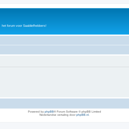
het forum voor Saabliefhebbers!
Powered by
phpBB
® Forum Software © phpBB Limited
Nederlandse vertaling door
phpBB.nl
.