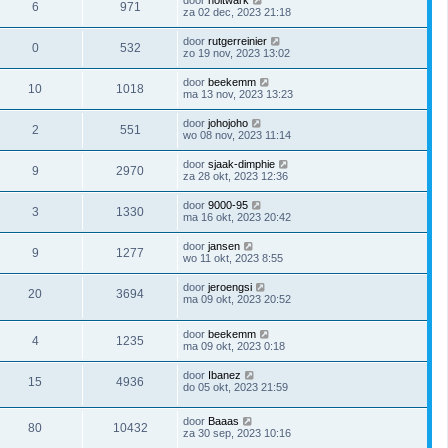
door
holtwark
6
971
za 02 dec, 2023 21:18
door
rutgerreinier
0
532
zo 19 nov, 2023 13:02
door
beekemm
10
1018
ma 13 nov, 2023 13:23
door
johojoho
2
551
wo 08 nov, 2023 11:14
door
sjaak-dimphie
9
2970
za 28 okt, 2023 12:36
door
9000-95
3
1330
ma 16 okt, 2023 20:42
door
jansen
9
1277
wo 11 okt, 2023 8:55
door
jeroengsi
20
3694
ma 09 okt, 2023 20:52
door
beekemm
4
1235
ma 09 okt, 2023 0:18
door
Ibanez
15
4936
do 05 okt, 2023 21:59
door
Baaas
80
10432
za 30 sep, 2023 10:16