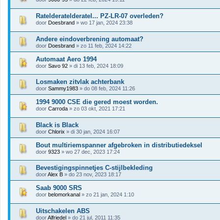
Ratelderatelderatel... PZ-LR-07 overleden?
door
Doesbrand
» wo 17 jan, 2024 23:38
Andere eindoverbrening automaat?
door
Doesbrand
» zo 11 feb, 2024 14:22
Automaat Aero 1994
door
Savo 92
» di 13 feb, 2024 18:09
Losmaken zitvlak achterbank
door
Sammy1983
» do 08 feb, 2024 11:26
1994 9000 CSE die gered moest worden.
door
Carroda
» zo 03 okt, 2021 17:21
Black is Black
door
Chlorix
» di 30 jan, 2024 16:07
Bout multiriemspanner afgebroken in distributiedeksel
door
9323
» wo 27 dec, 2023 17:24
Bevestigingspinnetjes C-stijlbekleding
door
Alex B
» do 23 nov, 2023 18:17
Saab 9000 SRS
door
belomorkanal
» zo 21 jan, 2024 1:10
Uitschakelen ABS
door
Alfriedel
» do 21 jul, 2011 11:35