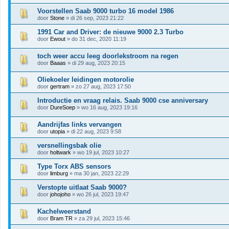
Voorstellen Saab 9000 turbo 16 model 1986
door
Stone
» di 26 sep, 2023 21:22
1991 Car and Driver: de nieuwe 9000 2.3 Turbo
door
Ewout
» do 31 dec, 2020 11:19
toch weer accu leeg doorlekstroom na regen
door
Baaas
» di 29 aug, 2023 20:15
Oliekoeler leidingen motorolie
door
gertram
» zo 27 aug, 2023 17:50
Introductie en vraag relais. Saab 9000 cse anniversary
door
DureSoep
» wo 16 aug, 2023 19:16
Aandrijfas links vervangen
door
utopia
» di 22 aug, 2023 9:58
versnellingsbak olie
door
holtwark
» wo 19 jul, 2023 10:27
Type Torx ABS sensors
door
limburg
» ma 30 jan, 2023 22:29
Verstopte uitlaat Saab 9000?
door
johojoho
» wo 26 jul, 2023 19:47
Kachelweerstand
door
Bram TR
» za 29 jul, 2023 15:46