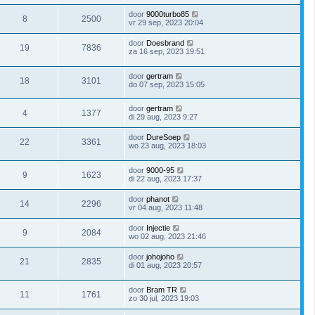
door
9000turbo85
8
2500
vr 29 sep, 2023 20:04
door
Doesbrand
19
7836
za 16 sep, 2023 19:51
door
gertram
18
3101
do 07 sep, 2023 15:05
door
gertram
4
1377
di 29 aug, 2023 9:27
door
DureSoep
22
3361
wo 23 aug, 2023 18:03
door
9000-95
9
1623
di 22 aug, 2023 17:37
door
phanot
14
2296
vr 04 aug, 2023 11:48
door
Injectie
9
2084
wo 02 aug, 2023 21:46
door
johojoho
21
2835
di 01 aug, 2023 20:57
door
Bram TR
11
1761
zo 30 jul, 2023 19:03