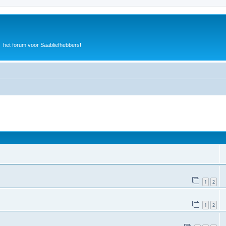
het forum voor Saabliefhebbers!
1
2
1
2