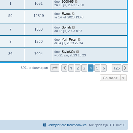
door
9000-95
1
1091
za 15 jul, 2023 17:50
door
Ewout
59
12819
vr 14 jul, 2023 13:43
door
Sonab
7
1560
do 13 jul, 2023 8:57
door
Yuri_Peter
3
1260
di 04 jul, 2023 22:34
door
Style&Co
36
7094
wo 21 jun, 2023 15:23
Pagina
4
van
125
1
2
3
4
5
6
125
Vorige
V
6201 onderwerpen
…
Ga naar
Verwijder alle forumcookies
Alle tijden zijn
UTC+02:00