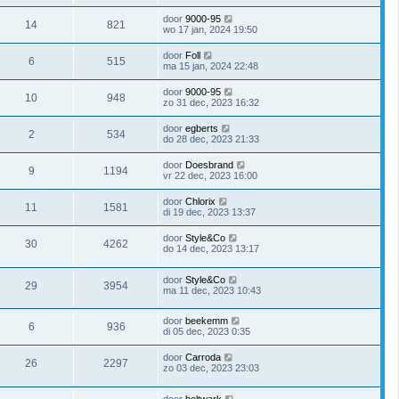
door
9000-95
14
821
wo 17 jan, 2024 19:50
door
Foll
6
515
ma 15 jan, 2024 22:48
door
9000-95
10
948
zo 31 dec, 2023 16:32
door
egberts
2
534
do 28 dec, 2023 21:33
door
Doesbrand
9
1194
vr 22 dec, 2023 16:00
door
Chlorix
11
1581
di 19 dec, 2023 13:37
door
Style&Co
30
4262
do 14 dec, 2023 13:17
door
Style&Co
29
3954
ma 11 dec, 2023 10:43
door
beekemm
6
936
di 05 dec, 2023 0:35
door
Carroda
26
2297
zo 03 dec, 2023 23:03