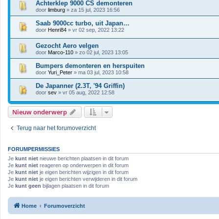
Achterklep 9000 CS demonteren
door
limburg
» za 15 jul, 2023 16:56
Saab 9000cc turbo, uit Japan…
door
Henri84
» vr 02 sep, 2022 13:22
Gezocht Aero velgen
door
Marco-110
» zo 02 jul, 2023 13:05
Bumpers demonteren en herspuiten
door
Yuri_Peter
» ma 03 jul, 2023 10:58
De Japanner (2.3T, '94 Griffin)
door
sev
» vr 05 aug, 2022 12:58
Nieuw onderwerp
Terug naar het forumoverzicht
FORUMPERMISSIES
Je
kunt niet
nieuwe berichten plaatsen in dit forum
Je
kunt niet
reageren op onderwerpen in dit forum
Je
kunt niet
je eigen berichten wijzigen in dit forum
Je
kunt niet
je eigen berichten verwijderen in dit forum
Je
kunt geen
bijlagen plaatsen in dit forum
Home
Forumoverzicht