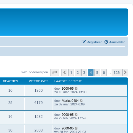
Registreer
Aanmelden
Pagina
4
van
125
1
2
3
4
5
6
125
Vorige
V
6201 onderwerpen
…
REACTIES
WEERGAVES
LAATSTE BERICHT
door
9000-95
10
1360
zo 10 mar, 2024 13:00
door
Marius0404
25
6179
za 02 mar, 2024 0:09
door
9000-95
16
1532
do 29 feb, 2024 17:59
door
9000-95
30
2808
wo 28 feb, 2024 21:03