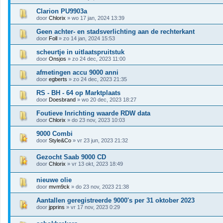
Clarion PU9903a
door
Chlorix
» wo 17 jan, 2024 13:39
Geen achter- en stadsverlichting aan de rechterkant
door
Foll
» zo 14 jan, 2024 15:53
scheurtje in uitlaatspruitstuk
door
Onsjos
» zo 24 dec, 2023 11:00
afmetingen accu 9000 anni
door
egberts
» zo 24 dec, 2023 21:35
RS - BH - 64 op Marktplaats
door
Doesbrand
» wo 20 dec, 2023 18:27
Foutieve Inrichting waarde RDW data
door
Chlorix
» do 23 nov, 2023 10:03
9000 Combi
door
Style&Co
» vr 23 jun, 2023 21:32
Gezocht Saab 9000 CD
door
Chlorix
» vr 13 okt, 2023 18:49
nieuwe olie
door
mvm9ck
» do 23 nov, 2023 21:38
Aantallen geregistreerde 9000's per 31 oktober 2023
door
jpprins
» vr 17 nov, 2023 0:29