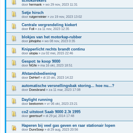
schokbrekers
door
hermank
» wo 29 nov, 2023 11:31
Setje hirsch
door
rutgerreinier
» zo 19 nov, 2023 13:02
Centrale vergrendeling kiekert
door
Foll
» za 11 nov, 2023 12:35
blokjes van het motorkap-rubber
door
johojoho
» wo 08 nov, 2023 0:35
Knipperlicht rechts brandt continu
door
utopia
» za 02 mei, 2015 22:46
Gespot: te koop 9000
door
NGfe
» ma 16 okt, 2023 18:51
Afstandsbediening
door
DeHerf
» di 10 okt, 2023 14:22
automatische versnellingsbak storing... hoe nu...?
door
Doesbrand
» za 11 mar, 2023 17:08
Daylight running
door
beekemm
» vr 06 okt, 2023 23:21
co2 uitstoot Saab 9000 2.3t 1995
door
geertsurf
» di 29 jul, 2014 17:48
Haperen bij veel gas geven en raar stationair lopen
door
DureSoep
» di 29 aug, 2023 20:56