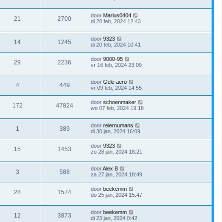
door
Marius0404
21
2700
di 20 feb, 2024 12:43
door
9323
14
1245
di 20 feb, 2024 10:41
door
9000-95
29
2236
vr 16 feb, 2024 23:09
door
Gele aero
4
449
vr 09 feb, 2024 14:55
door
schoenmaker
172
47824
wo 07 feb, 2024 19:18
door
reiernumans
1
389
di 30 jan, 2024 16:09
door
9323
15
1453
zo 28 jan, 2024 18:21
door
Alex B
3
588
za 27 jan, 2024 18:49
door
beekemm
28
1574
do 25 jan, 2024 15:47
door
beekemm
12
3873
di 23 jan, 2024 0:42