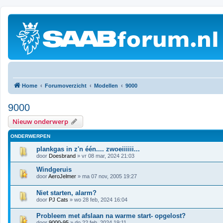
Home
Forumoverzicht
Modellen
9000
9000
Nieuw onderwerp
ONDERWERPEN
plankgas in z'n één.... zwoeiiiiii...
door
Doesbrand
» vr 08 mar, 2024 21:03
Windgeruis
door
AeroJelmer
» ma 07 nov, 2005 19:27
Niet starten, alarm?
door
PJ Cats
» wo 28 feb, 2024 16:04
Probleem met afslaan na warme start- opgelost?
door
9000-95
» do 22 feb, 2024 19:11