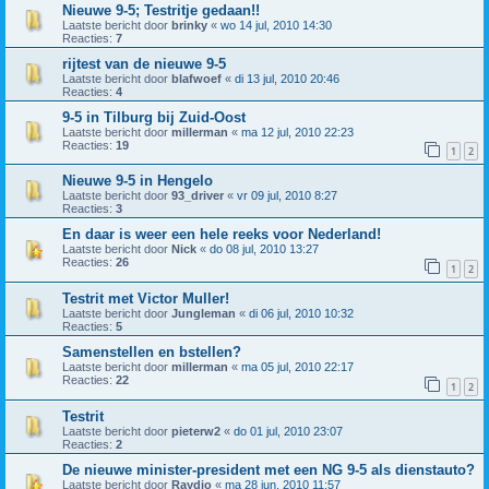
Nieuwe 9-5; Testritje gedaan!!
Laatste bericht door
brinky
«
wo 14 jul, 2010 14:30
Reacties:
7
rijtest van de nieuwe 9-5
Laatste bericht door
blafwoef
«
di 13 jul, 2010 20:46
Reacties:
4
9-5 in Tilburg bij Zuid-Oost
Laatste bericht door
millerman
«
ma 12 jul, 2010 22:23
Reacties:
19
1
2
Nieuwe 9-5 in Hengelo
Laatste bericht door
93_driver
«
vr 09 jul, 2010 8:27
Reacties:
3
En daar is weer een hele reeks voor Nederland!
Laatste bericht door
Nick
«
do 08 jul, 2010 13:27
Reacties:
26
1
2
Testrit met Victor Muller!
Laatste bericht door
Jungleman
«
di 06 jul, 2010 10:32
Reacties:
5
Samenstellen en bstellen?
Laatste bericht door
millerman
«
ma 05 jul, 2010 22:17
Reacties:
22
1
2
Testrit
Laatste bericht door
pieterw2
«
do 01 jul, 2010 23:07
Reacties:
2
De nieuwe minister-president met een NG 9-5 als dienstauto?
Laatste bericht door
Raydio
«
ma 28 jun, 2010 11:57