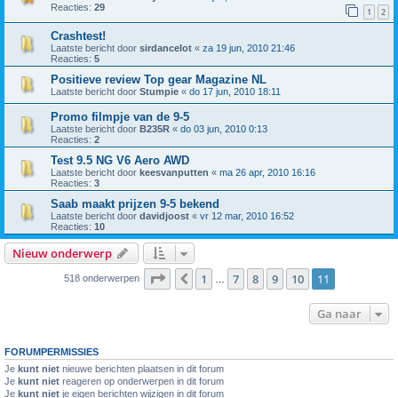
Reacties:
29
1
2
Crashtest!
Laatste bericht door
sirdancelot
«
za 19 jun, 2010 21:46
Reacties:
5
Positieve review Top gear Magazine NL
Laatste bericht door
Stumpie
«
do 17 jun, 2010 18:11
Promo filmpje van de 9-5
Laatste bericht door
B235R
«
do 03 jun, 2010 0:13
Reacties:
2
Test 9.5 NG V6 Aero AWD
Laatste bericht door
keesvanputten
«
ma 26 apr, 2010 16:16
Reacties:
3
Saab maakt prijzen 9-5 bekend
Laatste bericht door
davidjoost
«
vr 12 mar, 2010 16:52
Reacties:
10
Nieuw onderwerp
Pagina
11
van
11
1
7
8
9
10
11
Vorige
518 onderwerpen
…
Ga naar
FORUMPERMISSIES
Je
kunt niet
nieuwe berichten plaatsen in dit forum
Je
kunt niet
reageren op onderwerpen in dit forum
Je
kunt niet
je eigen berichten wijzigen in dit forum