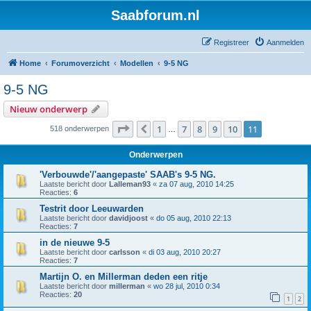
Saabforum.nl
Registreer
Aanmelden
Home
Forumoverzicht
Modellen
9-5 NG
9-5 NG
Nieuw onderwerp
Pagina
11
van
11
1
7
8
9
10
11
Vorige
518 onderwerpen
…
Onderwerpen
'Verbouwde'/'aangepaste' SAAB's 9-5 NG.
Laatste bericht door
Lalleman93
«
za 07 aug, 2010 14:25
Reacties:
6
Testrit door Leeuwarden
Laatste bericht door
davidjoost
«
do 05 aug, 2010 22:13
Reacties:
7
in de nieuwe 9-5
Laatste bericht door
carlsson
«
di 03 aug, 2010 20:27
Reacties:
7
Martijn O. en Millerman deden een ritje
Laatste bericht door
millerman
«
wo 28 jul, 2010 0:34
Reacties:
20
1
2