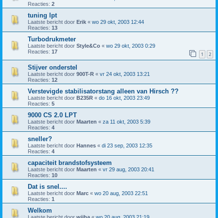
Reacties:
2
tuning lpt
Laatste bericht door
Erik
«
wo 29 okt, 2003 12:44
Reacties:
13
Turbodrukmeter
Laatste bericht door
Style&Co
«
wo 29 okt, 2003 0:29
Reacties:
17
1
2
Stijver onderstel
Laatste bericht door
900T-R
«
vr 24 okt, 2003 13:21
Reacties:
12
Verstevigde stabilisatorstang alleen van Hirsch ??
Laatste bericht door
B235R
«
do 16 okt, 2003 23:49
Reacties:
5
9000 CS 2.0 LPT
Laatste bericht door
Maarten
«
za 11 okt, 2003 5:39
Reacties:
4
sneller?
Laatste bericht door
Hannes
«
di 23 sep, 2003 12:35
Reacties:
4
capaciteit brandstofsysteem
Laatste bericht door
Maarten
«
vr 29 aug, 2003 20:41
Reacties:
10
Dat is snel....
Laatste bericht door
Marc
«
wo 20 aug, 2003 22:51
Reacties:
1
Welkom
Laatste bericht door
wijba
«
wo 20 aug, 2003 21:19