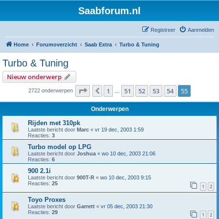
Saabforum.nl
Registreer
Aanmelden
Home
Forumoverzicht
Saab Extra
Turbo & Tuning
Turbo & Tuning
Nieuw onderwerp
Pagina
55
van
55
1
51
52
53
54
55
Vorige
2722 onderwerpen
…
Onderwerpen
Rijden met 310pk
Laatste bericht door
Marc
«
vr 19 dec, 2003 1:59
Reacties:
3
Turbo model op LPG
Laatste bericht door
Joshua
«
wo 10 dec, 2003 21:06
Reacties:
6
900 2.1i
Laatste bericht door
900T-R
«
wo 10 dec, 2003 9:15
Reacties:
25
1
2
Toyo Proxes
Laatste bericht door
Garrett
«
vr 05 dec, 2003 21:30
Reacties:
29
1
2