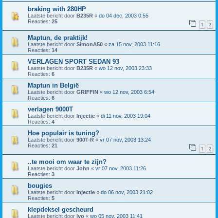
braking with 280HP
Laatste bericht door
B235R
«
do 04 dec, 2003 0:55
Reacties:
25
1
2
Maptun, de praktijk!
Laatste bericht door
SimonA50
«
za 15 nov, 2003 11:16
Reacties:
14
VERLAGEN SPORT SEDAN 93
Laatste bericht door
B235R
«
wo 12 nov, 2003 23:33
Reacties:
6
Maptun in België
Laatste bericht door
GRIFFIN
«
wo 12 nov, 2003 6:54
Reacties:
6
verlagen 9000T
Laatste bericht door
Injectie
«
di 11 nov, 2003 19:04
Reacties:
4
Hoe populair is tuning?
Laatste bericht door
900T-R
«
vr 07 nov, 2003 13:24
Reacties:
21
1
2
..te mooi om waar te zijn?
Laatste bericht door
John
«
vr 07 nov, 2003 11:26
Reacties:
3
bougies
Laatste bericht door
Injectie
«
do 06 nov, 2003 21:02
Reacties:
5
klepdeksel gescheurd
Laatste bericht door
Ivo
«
wo 05 nov, 2003 11:41