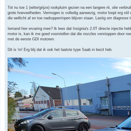
c
h
Tot nu toe 1 (witte/grijze) rookpluim gezien na een langere rit, olie verbr
t
grote hoeveelheden. Vermogen is volledig aanwezig, motor loopt erg stil
die wellicht af en toe nadruppen/open blijven staan. Lastig om diagnose 
Iemand hier ervaring mee? Ik lees dat Insignia's 2.0T directe injectie he
motor is, kan ik me goed voorstellen dat die nozzles verstoppen door ro
met de eerste GDI motoren.
Dit is 'm! Erg blij dat ik ook het laatste type Saab in bezit heb.