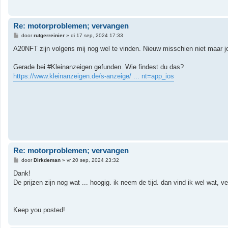
h
t
Re: motorproblemen; vervangen
B
door
rutgerreinier
»
di 17 sep, 2024 17:33
e
r
A20NFT zijn volgens mij nog wel te vinden. Nieuw misschien niet maar j
i
c
h
Gerade bei #Kleinanzeigen gefunden. Wie findest du das?
t
https://www.kleinanzeigen.de/s-anzeige/ ... nt=app_ios
Re: motorproblemen; vervangen
B
door
Dirkdeman
»
vr 20 sep, 2024 23:32
e
r
Dank!
i
De prijzen zijn nog wat ... hoogig. ik neem de tijd. dan vind ik wel wat, v
c
h
t
Keep you posted!