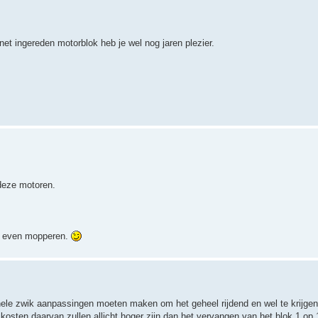
t ingereden motorblok heb je wel nog jaren plezier.
 deze motoren.
og even mopperen.
hele zwik aanpassingen moeten maken om het geheel rijdend en wel te krijgen
osten daarvan zullen allicht hoger zijn dan het vervangen van het blok 1 op 