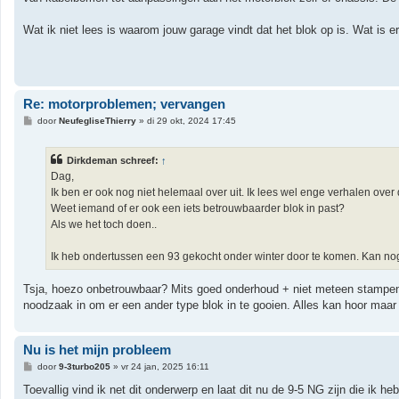
c
h
t
Wat ik niet lees is waarom jouw garage vindt dat het blok op is. Wat is e
Re: motorproblemen; vervangen
B
door
NeufegliseThierry
»
di 29 okt, 2024 17:45
e
r
i
Dirkdeman schreef:
↑
c
h
Dag,
t
Ik ben er ook nog niet helemaal over uit. Ik lees wel enge verhalen over
Weet iemand of er ook een iets betrouwbaarder blok in past?
Als we het toch doen..
Ik heb ondertussen een 93 gekocht onder winter door te komen. Kan n
Tsja, hoezo onbetrouwbaar? Mits goed onderhoud + niet meteen stampen 
noodzaak in om er een ander type blok in te gooien. Alles kan hoor maar 
Nu is het mijn probleem
B
door
9-3turbo205
»
vr 24 jan, 2025 16:11
e
r
Toevallig vind ik net dit onderwerp en laat dit nu de 9-5 NG zijn die ik 
i