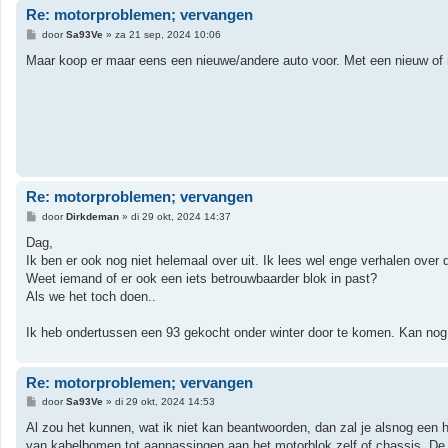
Re: motorproblemen; vervangen
B
door
Sa93Ve
»
za 21 sep, 2024 10:06
e
r
Maar koop er maar eens een nieuwe/andere auto voor. Met een nieuw of ne
i
c
h
t
Re: motorproblemen; vervangen
B
door
Dirkdeman
»
di 29 okt, 2024 14:37
e
r
Dag,
i
Ik ben er ook nog niet helemaal over uit. Ik lees wel enge verhalen over
c
h
Weet iemand of er ook een iets betrouwbaarder blok in past?
t
Als we het toch doen..
Ik heb ondertussen een 93 gekocht onder winter door te komen. Kan n
Re: motorproblemen; vervangen
B
door
Sa93Ve
»
di 29 okt, 2024 14:53
e
r
Al zou het kunnen, wat ik niet kan beantwoorden, dan zal je alsnog een 
i
van kabelbomen tot aanpassingen aan het motorblok zelf of chassis. De k