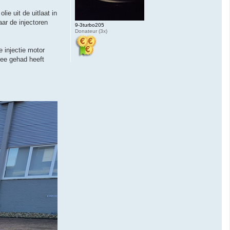
ie uit de uitlaat in
ar de injectoren
9-3turbo205
Donateur (3x)
e injectie motor
mee gehad heeft