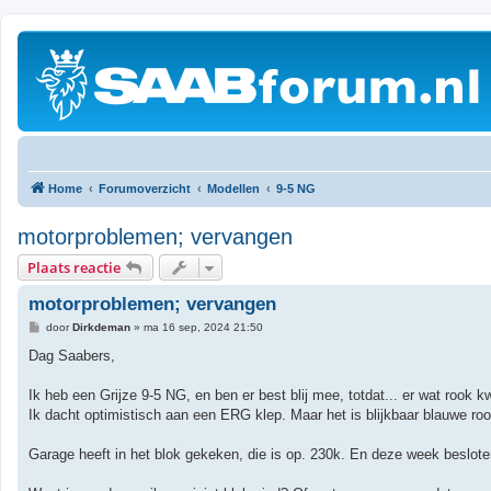
Home
Forumoverzicht
Modellen
9-5 NG
motorproblemen; vervangen
Plaats reactie
motorproblemen; vervangen
B
door
Dirkdeman
»
ma 16 sep, 2024 21:50
e
r
Dag Saabers,
i
c
h
Ik heb een Grijze 9-5 NG, en ben er best blij mee, totdat... er wat rook 
t
Ik dacht optimistisch aan een ERG klep. Maar het is blijkbaar blauwe rook.
Garage heeft in het blok gekeken, die is op. 230k. En deze week beslote