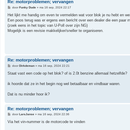
Re: motorproblemen; vervangen
B
door
Funky Dude
»
ma 16 sep, 2024 22:17
e
r
Het lijkt me handig om even te vermelden wat voor blok je nu hebt en wel
i
Een poos terug was er ergens een bericht over een dealer die een paar 
c
h
(zoek eens in het topic van U-Poll over zijn NG)
t
Mogelijk is een revisie makkelijker/sneller te organiseren.
Re: motorproblemen; vervangen
B
door
Dirkdeman
»
ma 16 sep, 2024 22:21
e
r
Staat vast een code op het blok? of is 2.0t benzine allemaal hetzelfde?
i
c
h
ik hoorde dat ze in het begin nog wel betaalbaar en vindbaar waren.
t
Dat is nu minder hoor ik?
Re: motorproblemen; vervangen
B
door
LarsJanse
»
ma 16 sep, 2024 22:36
e
r
Via het vin-nummer is de motorcode te vinden
i
c