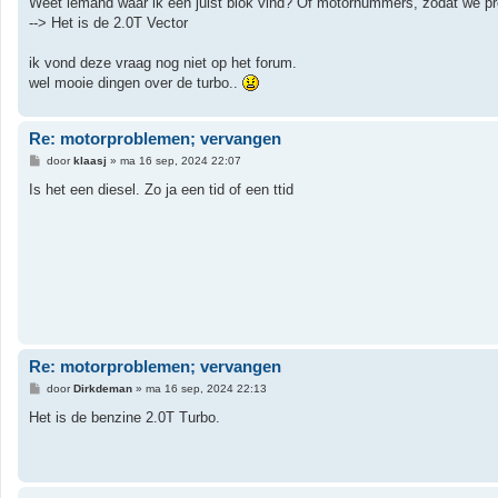
Weet iemand waar ik een juist blok vind? Of motornummers, zodat we pre
--> Het is de 2.0T Vector
ik vond deze vraag nog niet op het forum.
wel mooie dingen over de turbo..
Re: motorproblemen; vervangen
B
door
klaasj
»
ma 16 sep, 2024 22:07
e
r
Is het een diesel. Zo ja een tid of een ttid
i
c
h
t
Re: motorproblemen; vervangen
B
door
Dirkdeman
»
ma 16 sep, 2024 22:13
e
r
Het is de benzine 2.0T Turbo.
i
c
h
t