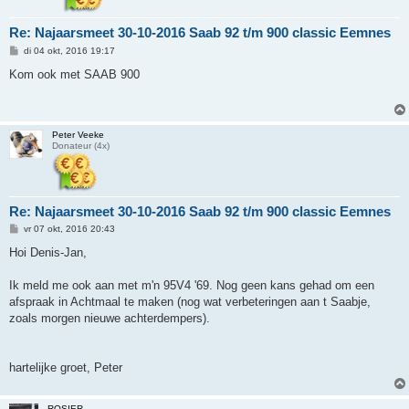
Re: Najaarsmeet 30-10-2016 Saab 92 t/m 900 classic Eemnes
B
di 04 okt, 2016 19:17
e
r
Kom ook met SAAB 900
i
c
h
t
Peter Veeke
Donateur (4x)
Re: Najaarsmeet 30-10-2016 Saab 92 t/m 900 classic Eemnes
B
vr 07 okt, 2016 20:43
e
r
Hoi Denis-Jan,
i
c
h
Ik meld me ook aan met m'n 95V4 '69. Nog geen kans gehad om een
t
afspraak in Achtmaal te maken (nog wat verbeteringen aan t Saabje,
zoals morgen nieuwe achterdempers).
hartelijke groet, Peter
ROSIER