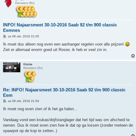
Donateur (8x)
INFO! Najaarsmeet 30-10-2016 Saab 92 t/m 900 classic
Eemnes
B
za 08 okt, 2016 21:05
e
r
Ik moet dus alleen nog even een aanhanger regelen voor alle prijzen!
i
Ziet er allemaal enorm goed uit Rosier, ik heb er veel zin in.
c
h
t
Krizzie
Donateur (3x)
Re: INFO! Najaarsmeet 30-10-2016 Saab 92 t/m 900 classic
Eem
B
za 08 okt, 2016 21:54
e
r
Ik moet nog even zien of ik het ga halen...
i
c
h
Vandaag vond een krukas/drijfstanglager dat het tijd was om afscheid te
t
nemen. Dus ik moet even zien hoe ik dat op ga lossen (zonder meteen de
spaarpot op de kop te zetten..)