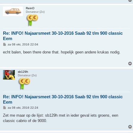
ReinO
Donateur (2x)
Re: INFO! Najaarsmeet 30-10-2016 Saab 92 t/m 900 classic
Eem
B
za 08 okt, 2016 22:04
e
r
echt balen, been there done that. hopelijk geen andere krukas nodig.
i
c
h
t
sb129h
Donateur (2x)
Re: INFO! Najaarsmeet 30-10-2016 Saab 92 t/m 900 classic
Eem
B
za 08 okt, 2016 22:24
e
r
Zet me maar op de lijst: sb129h met in ieder geval iets groens, een
i
classic cabrio of de 9000.
c
h
t