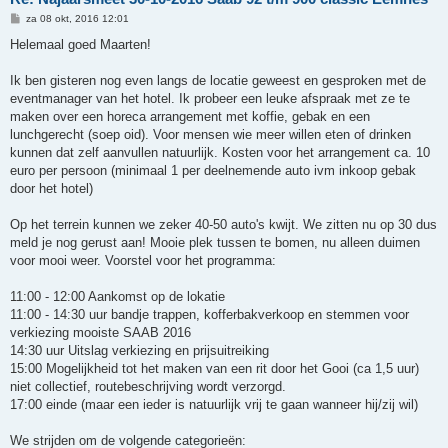
B
za 08 okt, 2016 12:01
e
r
Helemaal goed Maarten!
i
c
h
Ik ben gisteren nog even langs de locatie geweest en gesproken met de
t
eventmanager van het hotel. Ik probeer een leuke afspraak met ze te
maken over een horeca arrangement met koffie, gebak en een
lunchgerecht (soep oid). Voor mensen wie meer willen eten of drinken
kunnen dat zelf aanvullen natuurlijk. Kosten voor het arrangement ca. 10
euro per persoon (minimaal 1 per deelnemende auto ivm inkoop gebak
door het hotel)
Op het terrein kunnen we zeker 40-50 auto's kwijt. We zitten nu op 30 dus
meld je nog gerust aan! Mooie plek tussen te bomen, nu alleen duimen
voor mooi weer. Voorstel voor het programma:
11:00 - 12:00 Aankomst op de lokatie
11:00 - 14:30 uur bandje trappen, kofferbakverkoop en stemmen voor
verkiezing mooiste SAAB 2016
14:30 uur Uitslag verkiezing en prijsuitreiking
15:00 Mogelijkheid tot het maken van een rit door het Gooi (ca 1,5 uur)
niet collectief, routebeschrijving wordt verzorgd.
17:00 einde (maar een ieder is natuurlijk vrij te gaan wanneer hij/zij wil)
We strijden om de volgende categorieën: