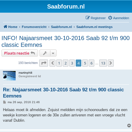
Saabforum.nl
Registreer
Aanmelden
Home
Forumoverzicht
Saabforum.nl
Saabforum.nl meetings
INFO! Najaarsmeet 30-10-2016 Saab 92 t/m 900
classic Eemnes
Plaats reactie
Pagina
4
van
13
1
2
3
4
5
6
13
Vorige
Volgende
193 berichten
…
martinphili
Geregistreerd lid
Re: Najaarsmeet 30-10-2016 Saab 92 t/m 900 classic
Eemnes
B
ma 26 sep, 2016 21:46
e
r
Helaas moet ik afmelden. Zojuist meldden mijn schoonouders dat ze een
i
weekje komen logeren en de 30e zullen arriveren met een vroege vlucht
c
h
vanaf Dublin.
t