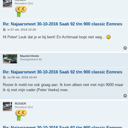
Donateur (2x)
Re: Najaarsmeet 30-10-2016 Saab 92 t/m 900 classic Eemnes
B
vr 07 okt, 2016 22:26
e
r
Hi Peter! Leuk dat je er bij bent! En Achtmaal loopt niet weg...
i
c
h
t
MaartenVeeke
Geregistreerd lid
Re: Najaarsmeet 30-10-2016 Saab 92 t/m 900 classic Eemnes
B
za 08 okt, 2016 10:44
e
r
Rosier ik meld me ook graag aan. Ik kom alleen niet met mijn 9000 maar
i
ik rij met mijn vader (Peter Veeke) mee.
c
h
t
ROSIER
Donateur (2x)
Re: Najaarsmeet 30-10-2016 Saab 92 t/m 900 classic Eemnes