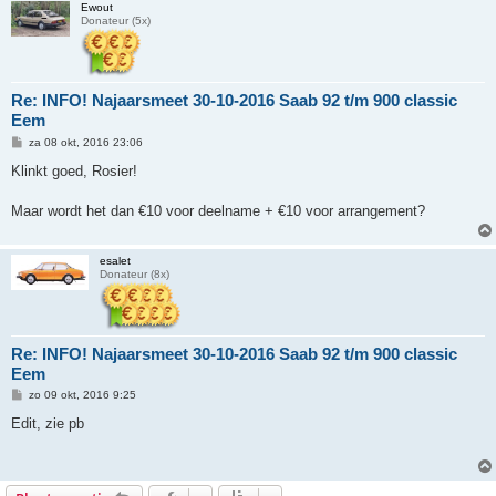
Ewout
Donateur (5x)
Re: INFO! Najaarsmeet 30-10-2016 Saab 92 t/m 900 classic
Eem
B
za 08 okt, 2016 23:06
e
r
Klinkt goed, Rosier!
i
c
h
Maar wordt het dan €10 voor deelname + €10 voor arrangement?
t
esalet
Donateur (8x)
Re: INFO! Najaarsmeet 30-10-2016 Saab 92 t/m 900 classic
Eem
B
zo 09 okt, 2016 9:25
e
r
Edit, zie pb
i
c
h
t