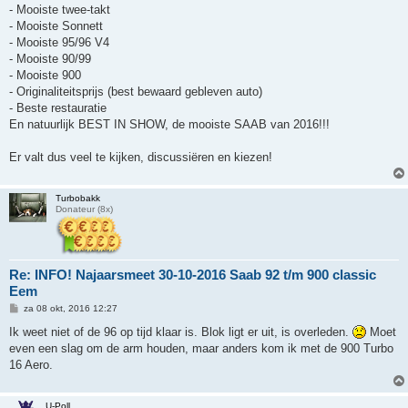
- Mooiste twee-takt
- Mooiste Sonnett
- Mooiste 95/96 V4
- Mooiste 90/99
- Mooiste 900
- Originaliteitsprijs (best bewaard gebleven auto)
- Beste restauratie
En natuurlijk BEST IN SHOW, de mooiste SAAB van 2016!!!
Er valt dus veel te kijken, discussiëren en kiezen!
Turbobakk
Donateur (8x)
Re: INFO! Najaarsmeet 30-10-2016 Saab 92 t/m 900 classic
Eem
B
za 08 okt, 2016 12:27
e
r
Ik weet niet of de 96 op tijd klaar is. Blok ligt er uit, is overleden.
Moet
i
even een slag om de arm houden, maar anders kom ik met de 900 Turbo
c
h
16 Aero.
t
U-Poll