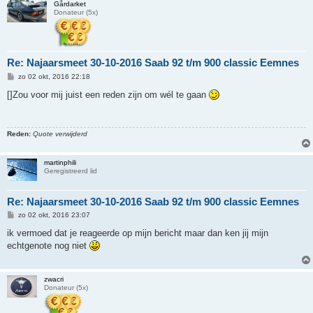
Gårdarket
Donateur (5x)
Re: Najaarsmeet 30-10-2016 Saab 92 t/m 900 classic Eemnes
B
zo 02 okt, 2016 22:18
e
r
[]Zou voor mij juist een reden zijn om wél te gaan
i
c
h
t
Reden:
Quote verwijderd
martinphili
Geregistreerd lid
Re: Najaarsmeet 30-10-2016 Saab 92 t/m 900 classic Eemnes
B
zo 02 okt, 2016 23:07
e
r
ik vermoed dat je reageerde op mijn bericht maar dan ken jij mijn
i
echtgenote nog niet
c
h
t
zwacri
Donateur (5x)