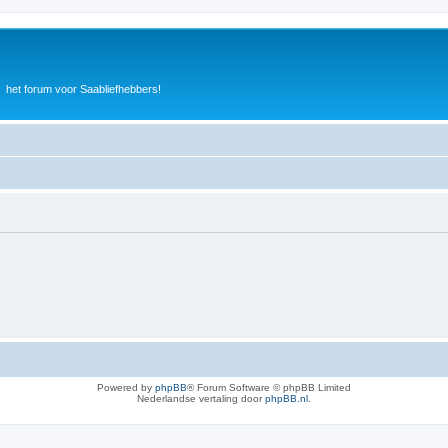
het forum voor Saabliefhebbers!
Powered by
phpBB
® Forum Software © phpBB Limited
Nederlandse vertaling door
phpBB.nl
.